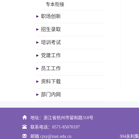
专本衔接
职场创新
招生录取
培训考试
党建工作
员工工作
资料下载
部门内网
地址：浙江省杭州市留和路318号
联系电话：0571-85070197
邮箱:cjxy@zust.edu.cn
304永利集