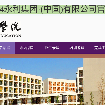
04永利集团·(中国)有限公司
学考试
职场创新
招生录取
培训考试
党建